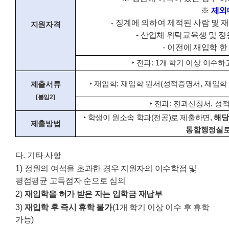
※
제외
-
징계에 의하여 제적된 사람 및 
지원자격
-
산업체 위탁교육생 및 정
-
이전에 재입학 한
‣
전과
: 1
개 학기 이상 이수하
‣
재입학
:
재입학 원서
(
성적증명서
,
재입학
제출서류
[
붙임
2]
‣
전과
:
전과신청서
,
성
‣
학생이 원소속 학과
(
전공
)
로 제출하면
,
해당
제출방법
통합행정실로
다
.
기타 사항
1)
정원의 여석을 초과한 경우 지원자의 이수학점 및
평점평균 고득점자 순으로 심의
2)
재입학을 허가 받은 자는 입학금 재납부
3)
재입학 후 즉시 휴학 불가
(1
개 학기 이상 이수 후 휴학
가능
)